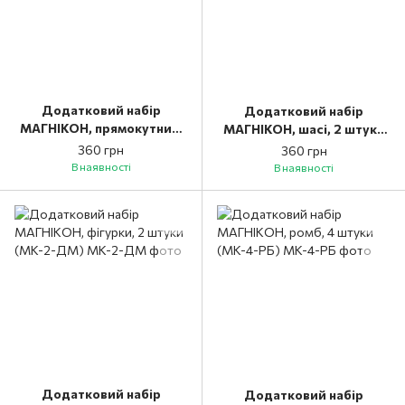
Додатковий набір
Додатковий набір
МАГНІКОН, прямокутник,
МАГНІКОН, шасі, 2 штуки
4 шт (MK-4-ПР)
(MK-2-К1)
360 грн
360 грн
В наявності
В наявності
Додатковий набір
Додатковий набір