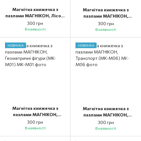
Магнітна книжечка з
Магнітна книжечка з
пазлами МАГНІКОН, Лісові
пазлами МАГНІКОН,
мешканці (MK-М03)
Фрукти та овочі (MK-М02)
300 грн
300 грн
В наявності
В наявності
НОВИНКА
НОВИНКА
Магнітна книжечка з
Магнітна книжечка з
пазлами МАГНІКОН,
пазлами МАГНІКОН,
Геометричні фігури (MK-
Транспорт (MK-М06)
300 грн
300 грн
М01)
В наявності
В наявності