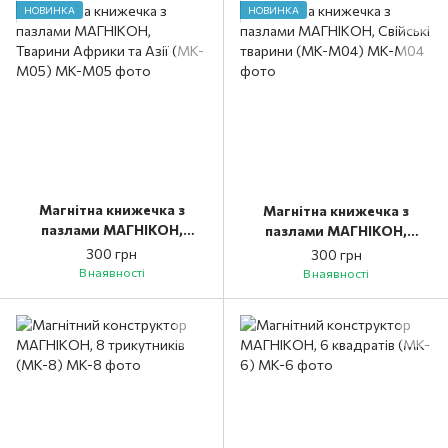
НОВИНКА
НОВИНКА
Магнітна книжечка з
Магнітна книжечка з
пазлами МАГНІКОН,
пазлами МАГНІКОН,
Тварини Африки та Азії
Свійські тварини (MK-
300 грн
300 грн
(MK-М05)
М04)
В наявності
В наявності