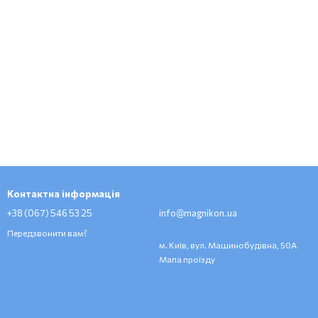
Контактна інформація
+38 (067) 546 53 25
info@magnikon.ua
Передзвонити вам?
м. Київ, вул. Машинобудівна, 50А
Мапа проїзду