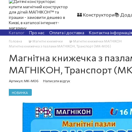
Перейти до основного контенту
🏰 Конструктори
📚 Дода
Каталог
Про нас
Оплата і доставка
Контактна інформаці
Головна
🧩 Магнітні книжечки
🧩 Магнітні книжечки МАГНІКОН
Магнітна книжечка з пазлами МАГНІКОН, Транспорт (MK-М06)
Магнітна книжечка з пазл
МАГНІКОН, Транспорт (M
Артикул: MK-М06
Написати відгук
НОВИНКА