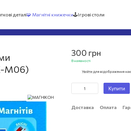
ткові деталі
🧩 Магнітні книжечки
🕹️Ігрові столи
я
300 грн
ами
В наявності
K-М06)
Увійти
для відображення нак
%
Купити
Доставка
Оплата
Гар