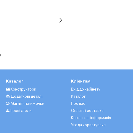
р
Каталог
Клієнтам
🏰 Конструктори
Вхід до кабінету
📚 Додаткові деталі
Каталог
🧩 Магнітні книжечки
Про нас
🕹️Ігрові столи
Оплата і доставка
Контактна інформація
Угода користувача