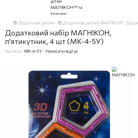
📚 Додаткові деталі
📚 Додаткові деталі МАГНІКОН
Додат
Додатковий набір МАГНІКОН,
п'ятикутник, 4 шт (MK-4-5У)
Артикул:
MK-4-5У
Написати відгук