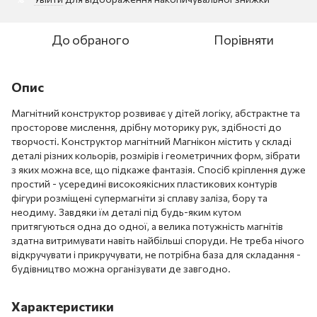
До обраного
Порівняти
Опис
Магнітний конструктор розвиває у дітей логіку, абстрактне та
просторове мислення, дрібну моторику рук, здібності до
творчості. Конструктор магнітний Магнікон містить у складі
деталі різних кольорів, розмірів і геометричних форм, зібрати
з яких можна все, що підкаже фантазія. Спосіб кріплення дуже
простий - усередині високоякісних пластикових контурів
фігури розміщені супермагніти зі сплаву заліза, бору та
неодиму. Завдяки їм деталі під будь-яким кутом
притягуються одна до одної, а велика потужність магнітів
здатна витримувати навіть найбільші споруди. Не треба нічого
відкручувати і прикручувати, не потрібна база для складання -
будівництво можна організувати де завгодно.
Характеристики